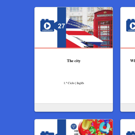
The city
Wh
1.º Ciclo | Inglês