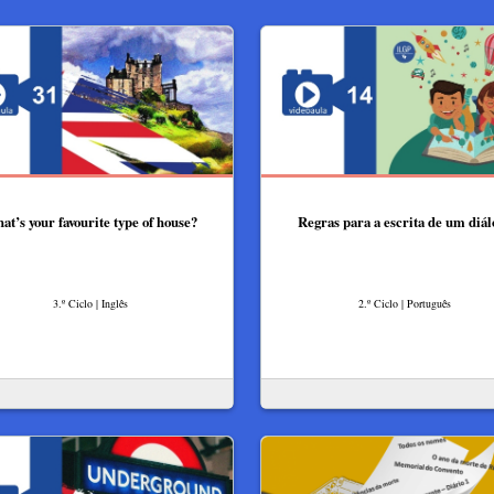
at’s your favourite type of house?
Regras para a escrita de um diál
3.º Ciclo | Inglês
2.º Ciclo | Português