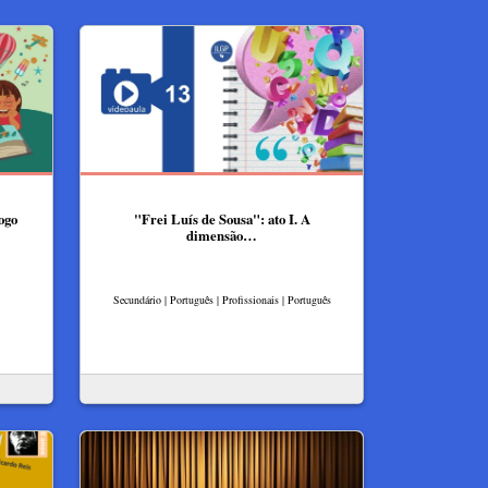
ogo
"Frei Luís de Sousa": ato I. A
dimensão…
Secundário | Português | Profissionais | Português