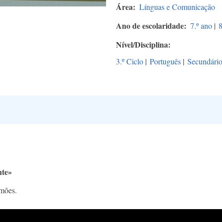
Área
Línguas e Comunicação
Ano de escolaridade
7.º ano
|
8
Nível/Disciplina
3.º Ciclo
|
Português
|
Secundári
nte»
mões.