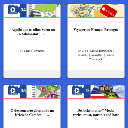
"Aquilo que os olhos veem ou
Voyager en France: Bretagne
o Adamastor",…
3.º Ciclo | Português
3.º Ciclo | Língua Estrangeira II
(Francês) | Secundário | Francês
Continuação
O desconcerto do mundo na
Do looks matter? Modal
lírica de Camões: "…
verbs: must, mustn’t and have
to