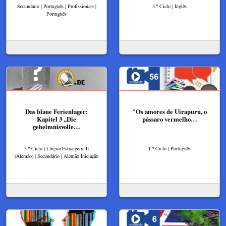
Secundário | Português | Profissionais |
3.º Ciclo | Inglês
Português
Das blaue Ferienlager:
"Os amores de Uirapuru, o
Kapitel 3 ,,Die
pássaro vermelho…
geheimnisvolle…
3.º Ciclo | Língua Estrangeira II
1.º Ciclo | Português
(Alemão) | Secundário | Alemão Iniciação