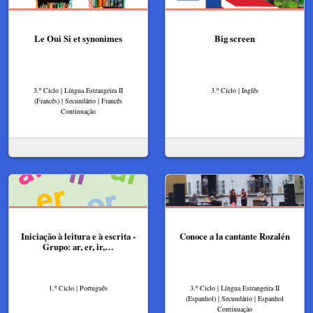
Le Oui Si et synonimes
Big screen
3.º Ciclo | Língua Estrangeira II
3.º Ciclo | Inglês
(Francês) | Secundário | Francês
Continuação
Iniciação à leitura e à escrita -
Conoce a la cantante Rozalén
Grupo: ar, er, ir,…
1.º Ciclo | Português
3.º Ciclo | Língua Estrangeira II
(Espanhol) | Secundário | Espanhol
Continuação