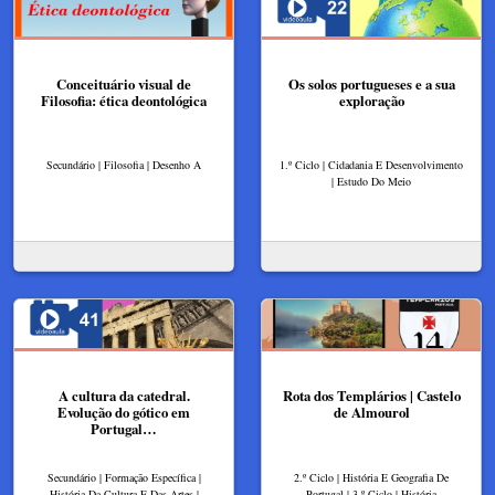
Conceituário visual de
Os solos portugueses e a sua
Filosofia: ética deontológica
exploração
Secundário | Filosofia | Desenho A
1.º Ciclo | Cidadania E Desenvolvimento
| Estudo Do Meio
A cultura da catedral.
Rota dos Templários | Castelo
Evolução do gótico em
de Almourol
Portugal…
Secundário | Formação Específica |
2.º Ciclo | História E Geografia De
História Da Cultura E Das Artes |
Portugal | 3.º Ciclo | História