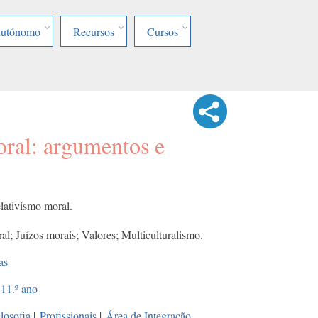
Autónomo
Recursos
Cursos
oral: argumentos e
lativismo moral.
al; Juízos morais; Valores; Multiculturalismo.
as
11.º ano
ilosofia
|
Profissionais
|
Área de Integração