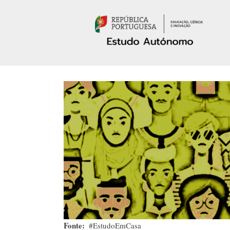
Passar para o conteúdo principal
Fonte
#EstudoEmCasa