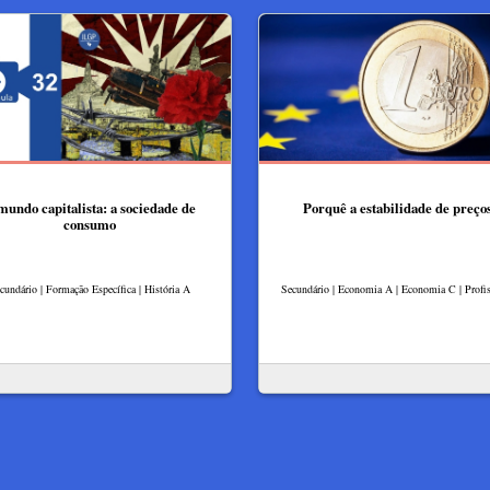
mundo capitalista: a sociedade de
Porquê a estabilidade de preço
consumo
cundário | Formação Específica | História A
Secundário | Economia A | Economia C | Profis