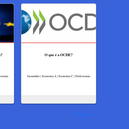
s?
O que é a OCDE?
sionais
Secundário | Economia A | Economia C | Profissionais
Ver mais