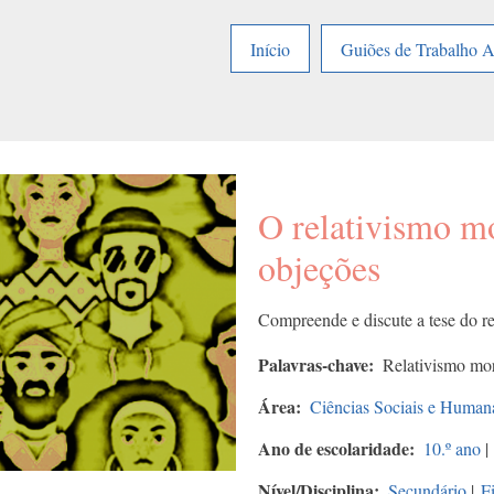
Início
Guiões de Trabalho 
O relativismo m
objeções
Compreende e discute a tese do re
Palavras-chave
Relativismo mor
Área
Ciências Sociais e Human
Ano de escolaridade
10.º ano
|
Nível/Disciplina
Secundário
|
F