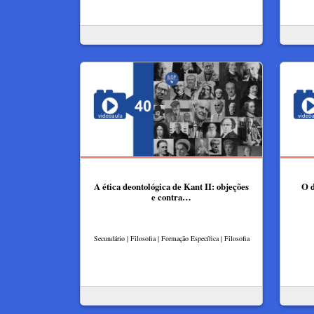
A ética deontológica de Kant II: objeções
O d
e contra…
Secundário | Filosofia | Formação Específica | Filosofia