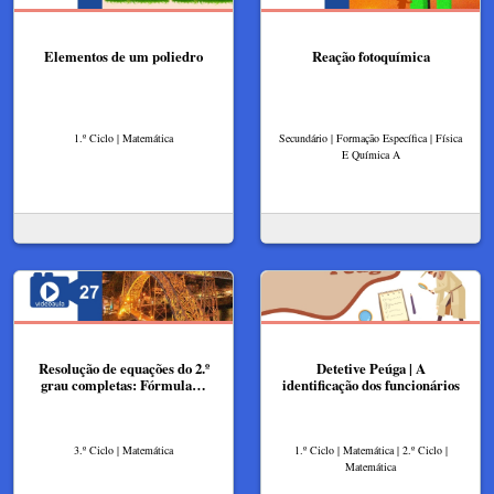
Elementos de um poliedro
Reação fotoquímica
1.º Ciclo | Matemática
Secundário | Formação Específica | Física
E Química A
Resolução de equações do 2.º
Detetive Peúga | A
grau completas: Fórmula…
identificação dos funcionários
3.º Ciclo | Matemática
1.º Ciclo | Matemática | 2.º Ciclo |
Matemática