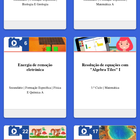
Biologia E Geologia
Matemática A
Energia de remoção
Resolução de equações com
eletrónica
"Algebra Tiles"​ I
Secundário | Formação Específica | Física
3.º Ciclo | Matemática
E Química A