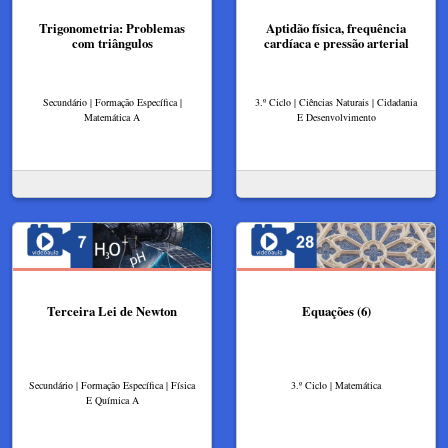
Trigonometria: Problemas
Aptidão física, frequência
com triângulos
cardíaca e pressão arterial
Secundário | Formação Específica |
3.º Ciclo | Ciências Naturais | Cidadania
Matemática A
E Desenvolvimento
Terceira Lei de Newton
Equações (6)
Secundário | Formação Específica | Física
3.º Ciclo | Matemática
E Química A