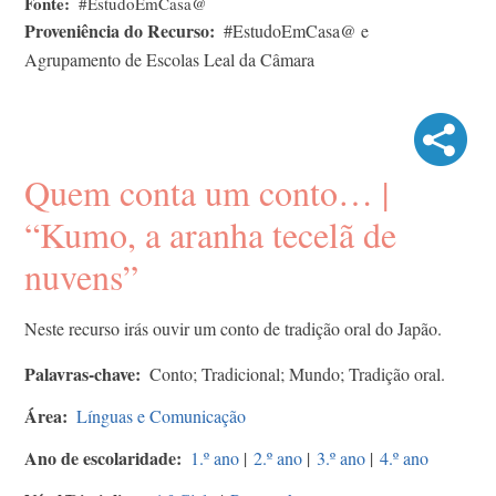
Fonte
#EstudoEmCasa@
Proveniência do Recurso
#EstudoEmCasa@ e
Agrupamento de Escolas Leal da Câmara
Quem conta um conto… |
“Kumo, a aranha tecelã de
nuvens”
Neste recurso irás ouvir um conto de tradição oral do Japão.
Palavras-chave
Conto; Tradicional; Mundo; Tradição oral.
Área
Línguas e Comunicação
Ano de escolaridade
1.º ano
|
2.º ano
|
3.º ano
|
4.º ano