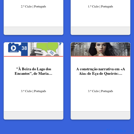
2.º Ciclo | Português
1.º Ciclo | Português
"À Beira do Lago dos
A construção narrativa em «A
Encantos", de Maria…
Aia» de Eça de Queirós:…
3.º Ciclo | Português
3.º Ciclo | Português
Ver mais