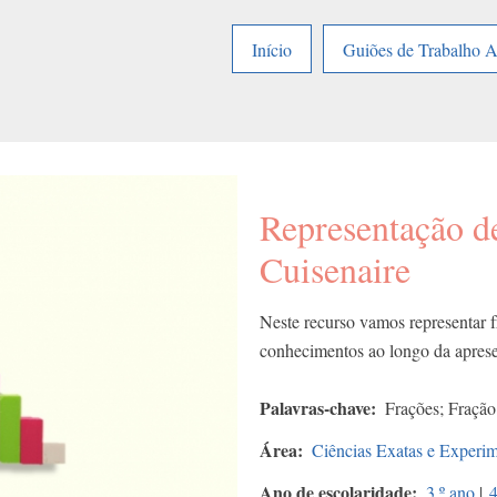
Início
Guiões de Trabalho 
Representação d
Cuisenaire
Neste recurso vamos representar f
conhecimentos ao longo da apres
Palavras-chave
Frações; Fração
Área
Ciências Exatas e Experim
Ano de escolaridade
3.º ano
|
4