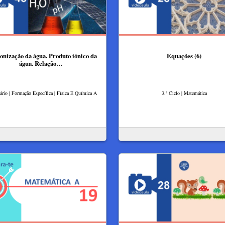
onização da água. Produto iónico da
Equações (6)
água. Relação…
rio | Formação Específica | Física E Química A
3.º Ciclo | Matemática