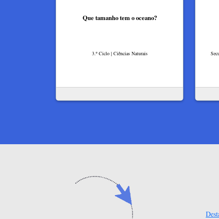
Que tamanho tem o oceano?​
3.º Ciclo | Ciências Naturais
Secu
Dest