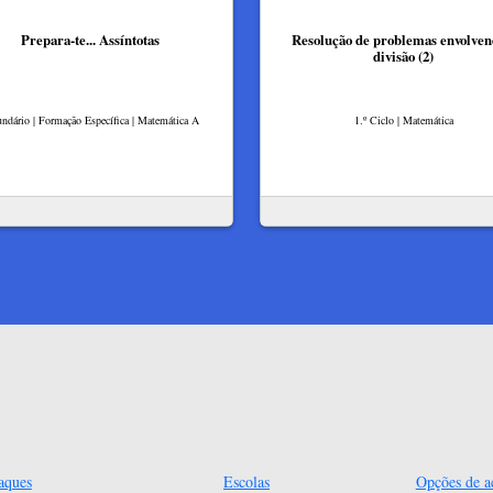
Prepara-te... Assíntotas
Resolução de problemas envolven
divisão (2)
ndário | Formação Específica | Matemática A
1.º Ciclo | Matemática
aques
Escolas
Opções de ac