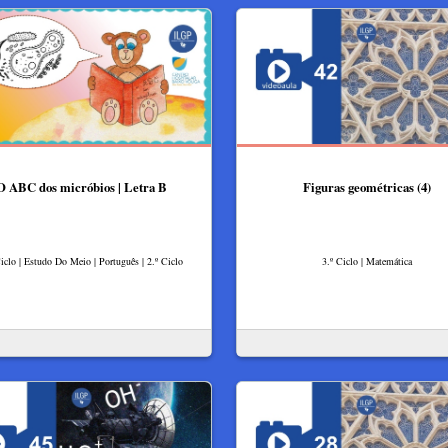
O ABC dos micróbios | Letra B
Figuras geométricas (4)
Ciclo | Estudo Do Meio | Português | 2.º Ciclo
3.º Ciclo | Matemática