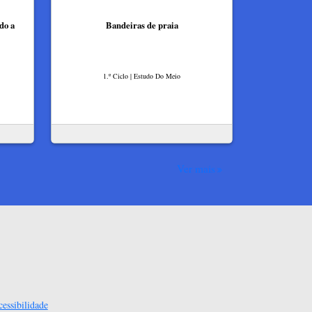
do a
Bandeiras de praia
1.º Ciclo | Estudo Do Meio
Ver mais
essibilidade