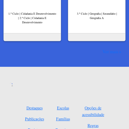
1.º Ciclo | Cidadania E Desenvolvimento
3.º Ciclo | Geografia | Secundário |
| 2.º Ciclo | Cidadania E
Geografia A
Desenvolvimento
Ver mais
Destaques
Escolas
Opções de
acessibilidade
Publicações
Famílias
Regras