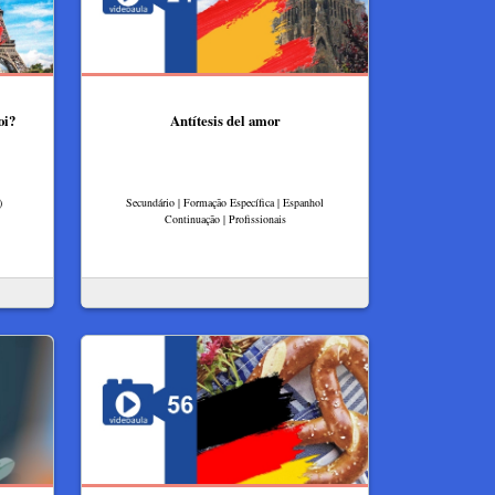
oi?
Antítesis del amor
)
Secundário | Formação Específica | Espanhol
Continuação | Profissionais