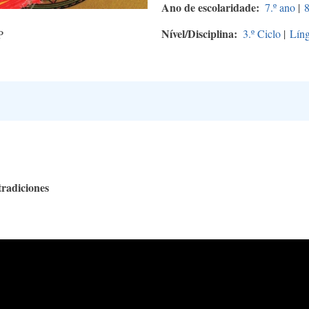
Ano de escolaridade
7.º ano
|
8
Nível/Disciplina
3.º Ciclo
|
Líng
P
radiciones