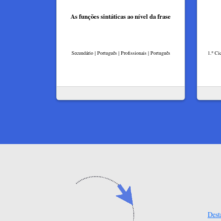
As funções sintáticas ao nível da frase
Secundário | Português | Profissionais | Português
1.º Ci
Dest