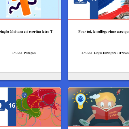
ciação à leitura e à escrita: letra T
Pour toi, le collège rime avec qu
1.º Ciclo | Português
3.º Ciclo | Língua Estrangeira II (Francês