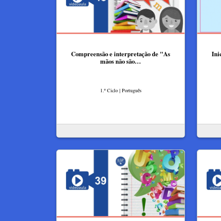
Compreensão e interpretação de "As
Ini
mãos não são…
1.º Ciclo | Português