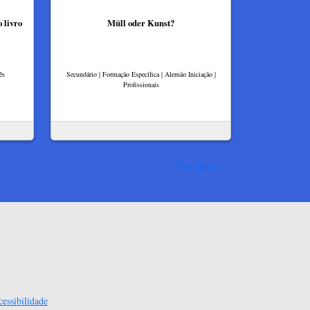
 livro
Müll oder Kunst?
ês
Secundário | Formação Específica | Alemão Iniciação |
Profissionais
Ver mais
essibilidade