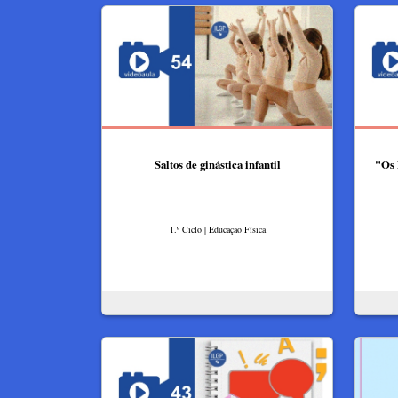
Saltos de ginástica infantil
"Os 
1.º Ciclo | Educação Física