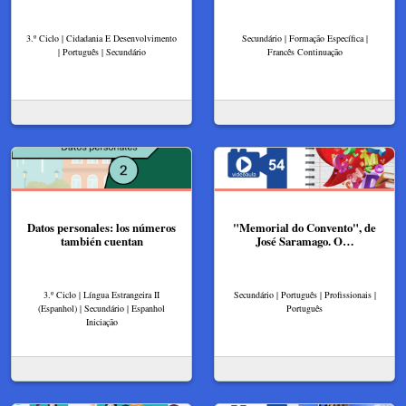
3.º Ciclo | Cidadania E Desenvolvimento
Secundário | Formação Específica |
| Português | Secundário
Francês Continuação
Datos personales: los números
"Memorial do Convento", de
también cuentan
José Saramago. O…
3.º Ciclo | Língua Estrangeira II
Secundário | Português | Profissionais |
(Espanhol) | Secundário | Espanhol
Português
Iniciação