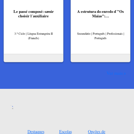
Le passé composé: savoir
A estrutura do enredo d´"Os
choisir l´auxiliaire
Maias":…
3.º Ciclo | Língua Estrangeira II
Secundário | Português | Profissionais |
(Francês)
Português
Ver mais
Destaques
Escolas
Opções de