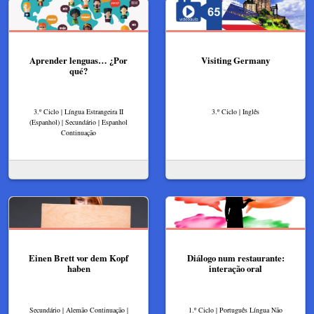
Aprender lenguas… ¿Por
Visiting Germany
qué?
3.º Ciclo | Língua Estrangeira II
3.º Ciclo | Inglês
(Espanhol) | Secundário | Espanhol
Continuação
Einen Brett vor dem Kopf
Diálogo num restaurante:
haben
interação oral
Secundário | Alemão Continuação |
1.º Ciclo | Português Língua Não