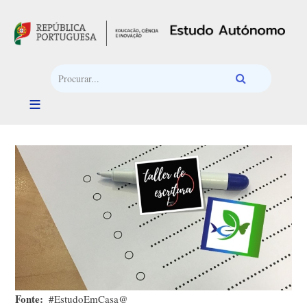
Passar para o conteúdo principal
Fonte
#EstudoEmCasa@