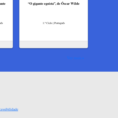
ante
“O gigante egoísta”, de Óscar Wilde
uês
1.º Ciclo | Português
Ver mais
essibilidade