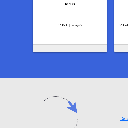
Rimas
1.º Ciclo | Português
3.º Cic
Dest