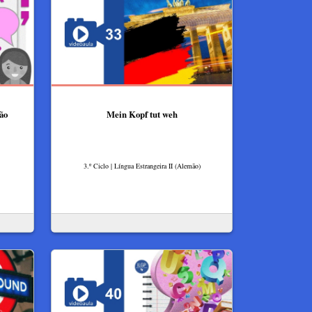
ão
Mein Kopf tut weh
3.º Ciclo | Língua Estrangeira II (Alemão)