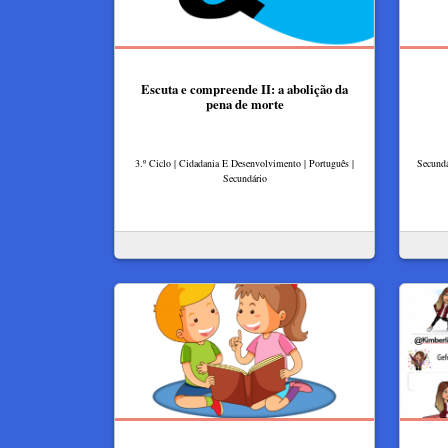
Escuta e compreende II: a abolição da
pena de morte
3.º Ciclo | Cidadania E Desenvolvimento | Português |
Secundá
Secundário