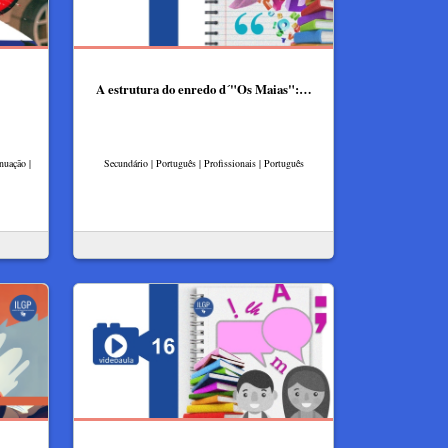
A estrutura do enredo d´"Os Maias":…
nuação |
Secundário | Português | Profissionais | Português