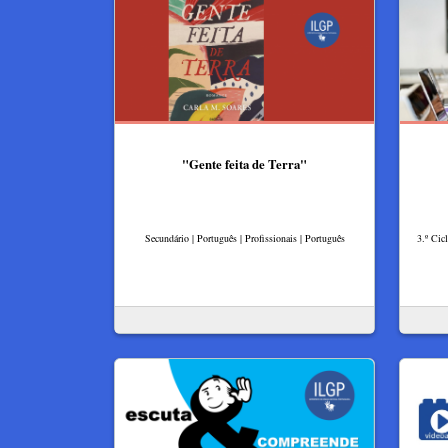
"Gente feita de Terra"
Secundário | Português | Profissionais | Português
3.º Cic