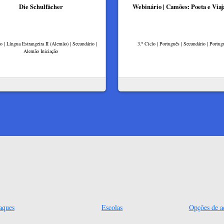
Die Schulfächer
Webinário | Camões: Poeta e Viaj
lo | Língua Estrangeira II (Alemão) | Secundário |
3.º Ciclo | Português | Secundário | Portug
Alemão Iniciação
aques
Escolas
Opções de ac