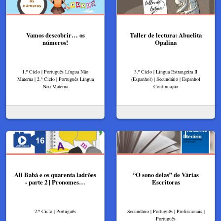
Vamos descobrir… os
Taller de lectura: Abuelita
números!
Opalina
1.º Ciclo | Português Língua Não
3.º Ciclo | Língua Estrangeira II
Materna | 2.º Ciclo | Português Língua
(Espanhol) | Secundário | Espanhol
Não Materna
Continuação
Ali Babá e os quarenta ladrões
“O sono delas” de Várias
- parte 2 | Pronomes…
Escritoras
2.º Ciclo | Português
Secundário | Português | Profissionais |
Português