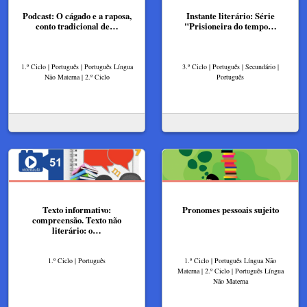
Podcast: O cágado e a raposa,
Instante literário: Série
conto tradicional de…
"Prisioneira do tempo…
1.º Ciclo | Português | Português Língua
3.º Ciclo | Português | Secundário |
Não Materna | 2.º Ciclo
Português
Texto informativo:
Pronomes pessoais sujeito
compreensão. Texto não
literário: o…
1.º Ciclo | Português
1.º Ciclo | Português Língua Não
Materna | 2.º Ciclo | Português Língua
Não Materna