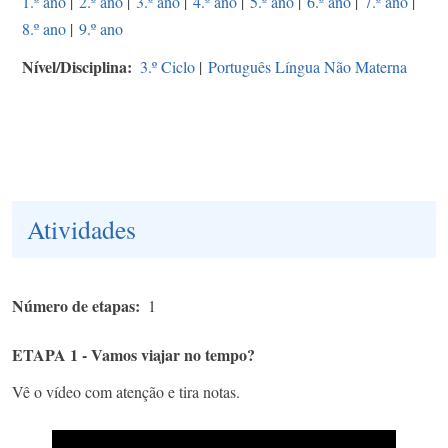
1.º ano
|
2.º ano
|
3.º ano
|
4.º ano
|
5.º ano
|
6.º ano
|
7.º ano
|
8.º ano
|
9.º ano
Nível/Disciplina
3.º Ciclo
|
Português Língua Não Materna
Atividades
Número de etapas
1
ETAPA 1 - Vamos viajar no tempo?
Vê o vídeo com atenção e tira notas.