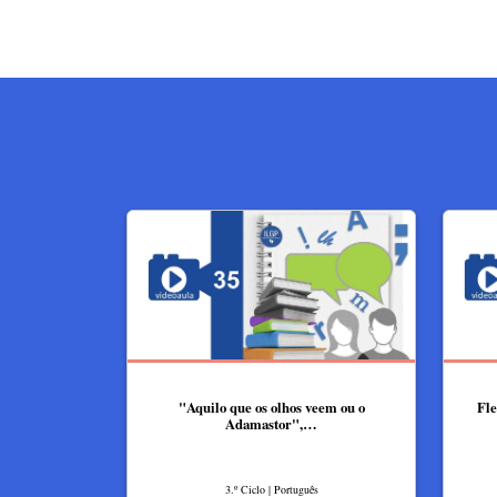
"Aquilo que os olhos veem ou o
Fle
Adamastor",…
3.º Ciclo | Português