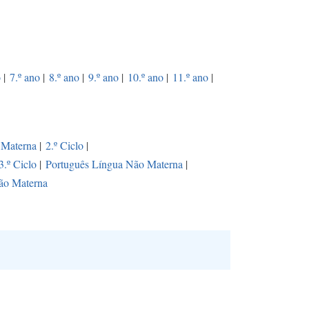
o
|
7.º ano
|
8.º ano
|
9.º ano
|
10.º ano
|
11.º ano
|
 Materna
|
2.º Ciclo
|
3.º Ciclo
|
Português Língua Não Materna
|
ão Materna