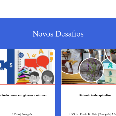
Novos Desafios
xão do nome em género e número
Dicionário de apicultor
1.º Ciclo | Português
1.º Ciclo | Estudo Do Meio | Português | 2.º 