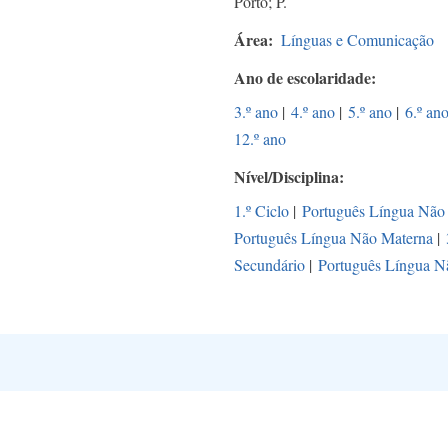
Porto; P.
Área
Línguas e Comunicação
Ano de escolaridade
3.º ano
|
4.º ano
|
5.º ano
|
6.º an
12.º ano
Nível/Disciplina
1.º Ciclo
|
Português Língua Não
Português Língua Não Materna
|
Secundário
|
Português Língua N