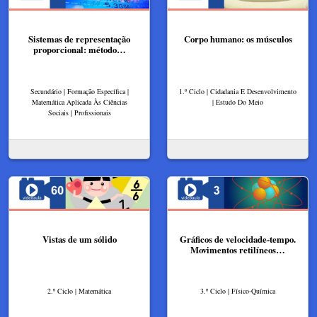
Sistemas de representação
Corpo humano: os músculos
proporcional: método…
Secundário | Formação Específica |
1.º Ciclo | Cidadania E Desenvolvimento
Matemática Aplicada Às Ciências
| Estudo Do Meio
Sociais | Profissionais
Vistas de um sólido
Gráficos de velocidade-tempo.
Movimentos retilíneos…
2.º Ciclo | Matemática
3.º Ciclo | Físico-Química