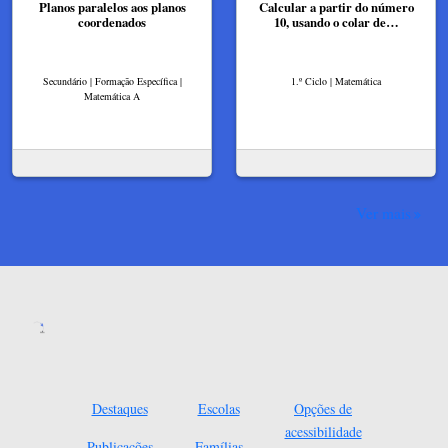
Planos paralelos aos planos
Calcular a partir do número
coordenados
10, usando o colar de…
Secundário | Formação Específica |
1.º Ciclo | Matemática
Matemática A
Ver mais
Destaques
Escolas
Opções de
acessibilidade
Publicações
Famílias