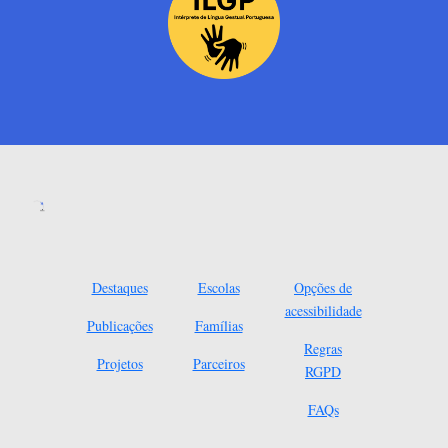
Destaques
Escolas
Opções de
acessibilidade
Publicações
Famílias
Regras
Projetos
Parceiros
RGPD
FAQs