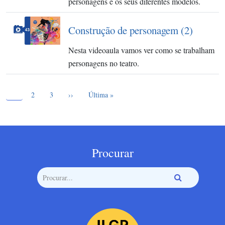
personagens e os seus diferentes modelos.
Construção de personagem (2)
Nesta videoaula vamos ver como se trabalham
personagens no teatro.
Página atual
Paginação
1
Page
Page
Próxima página
Última página
2
3
››
Última »
Procurar