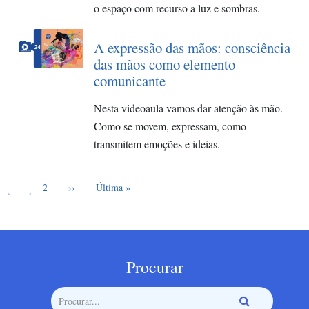
o espaço com recurso a luz e sombras.
A expressão das mãos: consciência
das mãos como elemento
comunicante
Nesta videoaula vamos dar atenção às mão.
Como se movem, expressam, como
transmitem emoções e ideias.
Página atual
Paginação
1
Page
Próxima página
Última página
2
››
Última »
Procurar