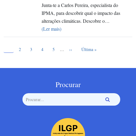
Junta-te a Carlos Pereira, especialista do
IPMA, para descobrir qual o impacto das
alterações climáticas. Descobre o…
(Ler mais)
Página atual
Paginação
1
Page
Page
Page
Page
Próxima página
Última página
2
3
4
5
…
››
Última »
Procurar