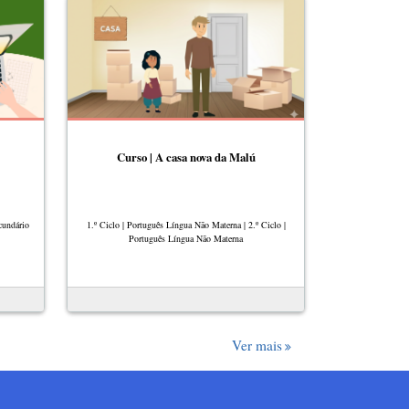
Curso | A casa nova da Malú
cundário
1.º Ciclo | Português Língua Não Materna | 2.º Ciclo |
Português Língua Não Materna
Ver mais