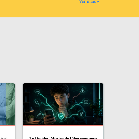
Ver mais
ica |
Tu Decides! Missões de Cibersegurança