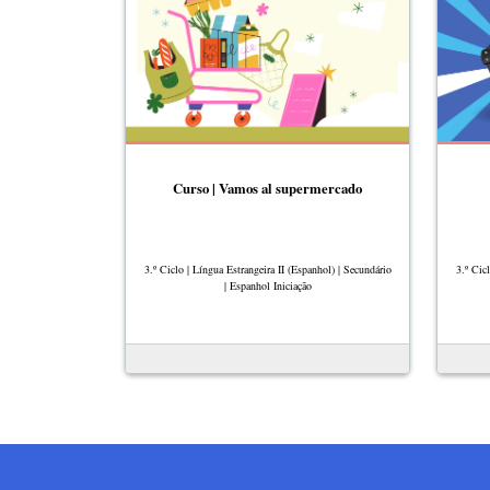
Curso | Vamos al supermercado
3.º Ciclo | Língua Estrangeira II (Espanhol) | Secundário
3.º Cic
| Espanhol Iniciação