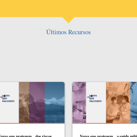
Últimos Recursos
ozes que protegem... dos riscos
Vozes que protegem... a saúde públ