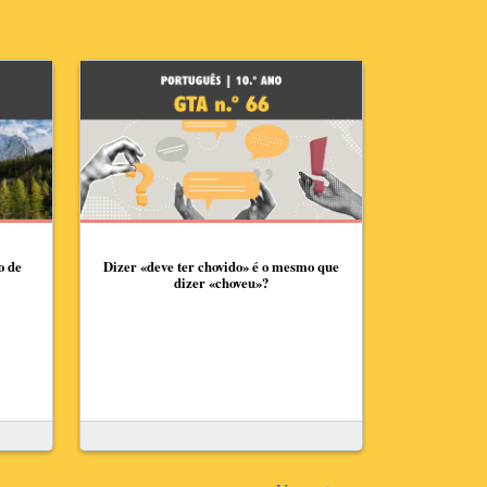
o de
Dizer «deve ter chovido» é o mesmo que
dizer «choveu»?