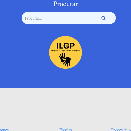
Procurar
aques
Escolas
Opções de ac