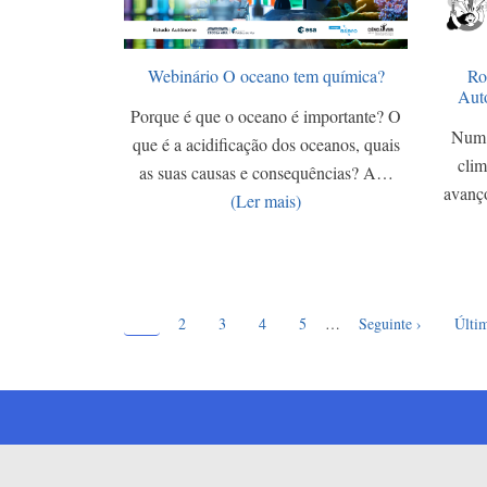
Webinário O oceano tem química?
Ro
Aut
Porque é que o oceano é importante? O
Num 
que é a acidificação dos oceanos, quais
clim
as suas causas e consequências? A…
avanç
(Ler mais)
Página atual
Paginação
1
Page
Page
Page
Page
Próxima página
Últim
2
3
4
5
…
Seguinte ›
Últi