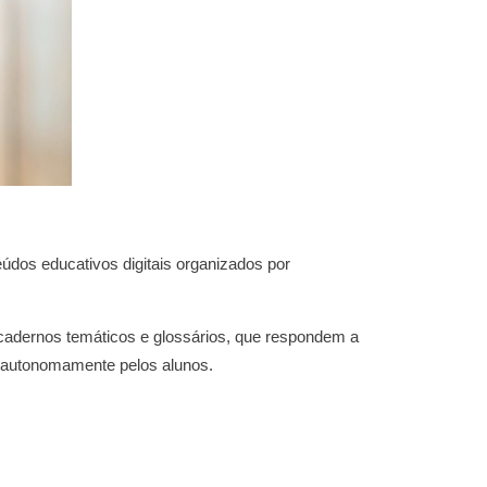
údos educativos digitais organizados por
, cadernos temáticos e glossários, que respondem a
s autonomamente pelos alunos.