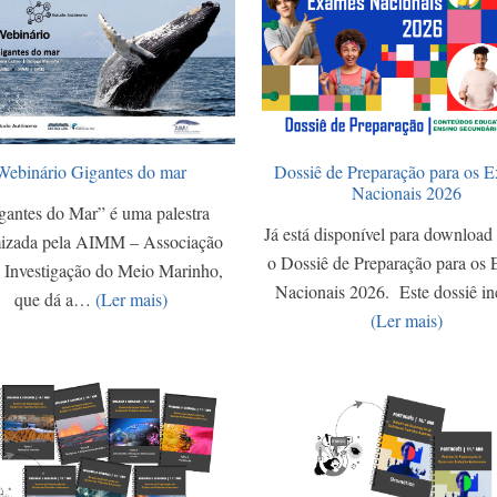
Webinário Gigantes do mar
Dossiê de Preparação para os 
Nacionais 2026
gantes do Mar” é uma palestra
Já está disponível para download 
izada pela AIMM – Associação
o Dossiê de Preparação para os
a Investigação do Meio Marinho,
Nacionais 2026. Este dossiê i
que dá a…
(Ler mais)
(Ler mais)