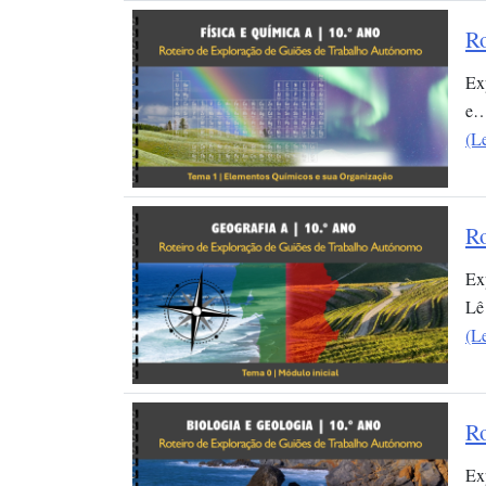
Ro
Ex
e
(L
Ro
Ex
Lê
(L
Ro
Ex