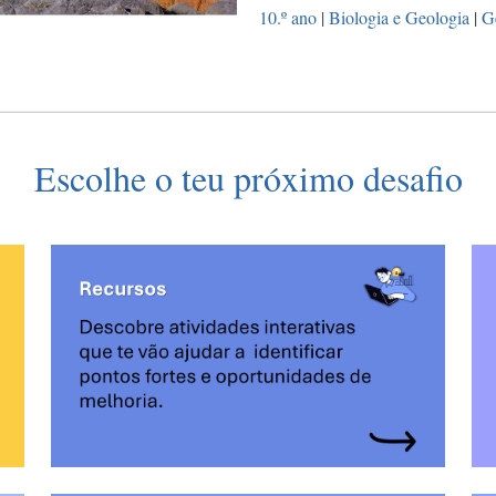
10.º ano
|
Biologia e Geologia
|
G
Escolhe o teu próximo desafio