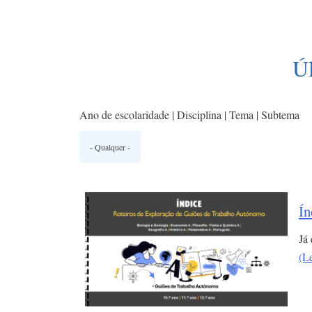
Ú
Ano de escolaridade | Disciplina | Tema | Subtema
Ín
Já
(L