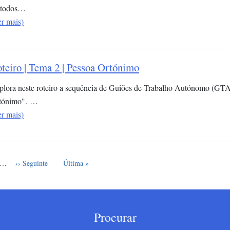
todos…
er mais)
teiro | Tema 2 | Pessoa Ortónimo
plora neste roteiro a sequência de Guiões de Trabalho Autónomo (GTA
tónimo". …
er mais)
e
Próxima página
Última página
…
›› Seguinte
Última »
Procurar