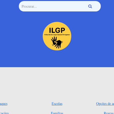
aques
Escolas
Opções de ac
cações
Famílias
Regra