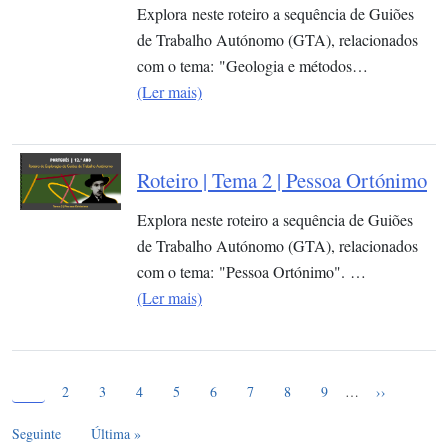
Explora neste roteiro a sequência de Guiões
de Trabalho Autónomo (GTA), relacionados
com o tema: "Geologia e métodos…
(Ler mais)
Roteiro | Tema 2 | Pessoa Ortónimo
Explora neste roteiro a sequência de Guiões
de Trabalho Autónomo (GTA), relacionados
com o tema: "Pessoa Ortónimo". …
(Ler mais)
Página atual
Paginação
1
Page
Page
Page
Page
Page
Page
Page
Page
Próxima pág
2
3
4
5
6
7
8
9
…
››
Última página
Seguinte
Última »