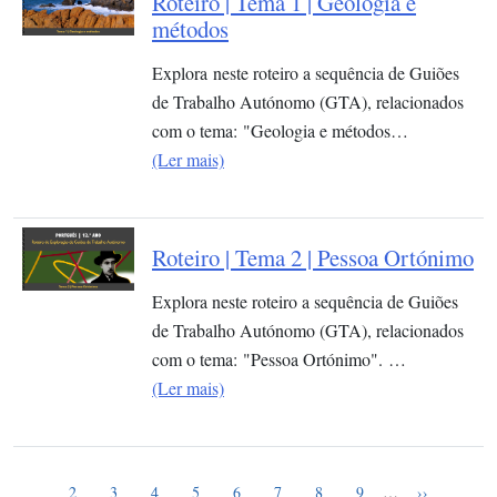
Roteiro | Tema 1 | Geologia e
métodos
Explora neste roteiro a sequência de Guiões
de Trabalho Autónomo (GTA), relacionados
com o tema: "Geologia e métodos…
(Ler mais)
Roteiro | Tema 2 | Pessoa Ortónimo
Explora neste roteiro a sequência de Guiões
de Trabalho Autónomo (GTA), relacionados
com o tema: "Pessoa Ortónimo". …
(Ler mais)
Página atual
Paginação
1
Page
Page
Page
Page
Page
Page
Page
Page
Próxima pág
2
3
4
5
6
7
8
9
…
››