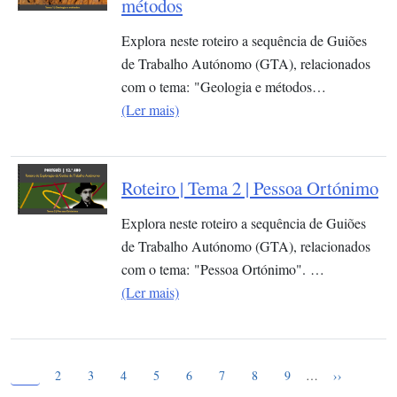
métodos
Explora neste roteiro a sequência de Guiões
de Trabalho Autónomo (GTA), relacionados
com o tema: "Geologia e métodos…
(Ler mais)
Roteiro | Tema 2 | Pessoa Ortónimo
Explora neste roteiro a sequência de Guiões
de Trabalho Autónomo (GTA), relacionados
com o tema: "Pessoa Ortónimo". …
(Ler mais)
Página atual
Paginação
1
Page
Page
Page
Page
Page
Page
Page
Page
Próxima pág
2
3
4
5
6
7
8
9
…
››