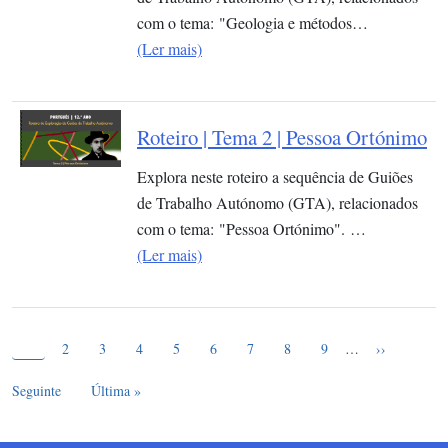
com o tema: "Geologia e métodos…
(Ler mais)
Roteiro | Tema 2 | Pessoa Ortónimo
Explora neste roteiro a sequência de Guiões
de Trabalho Autónomo (GTA), relacionados
com o tema: "Pessoa Ortónimo". …
(Ler mais)
Página atual
Paginação
1
Page
Page
Page
Page
Page
Page
Page
Page
Próxima pág
2
3
4
5
6
7
8
9
…
››
Última página
Seguinte
Última »