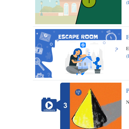
(
E
E
(
P
N