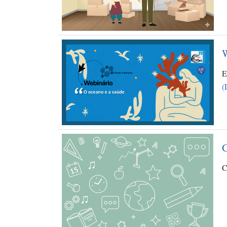
W
E
(
C
C