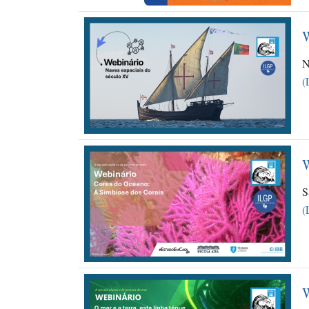
W
N
(
W
S
(
W