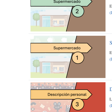
E
(
S
E
(
D
L
(