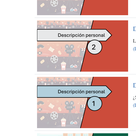
D
L
(
D
¿
(