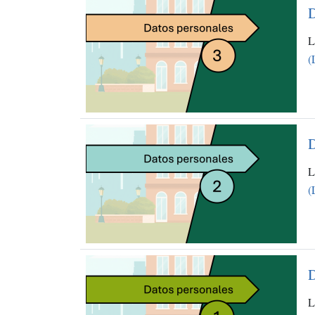
D
L
(
D
L
(
D
L