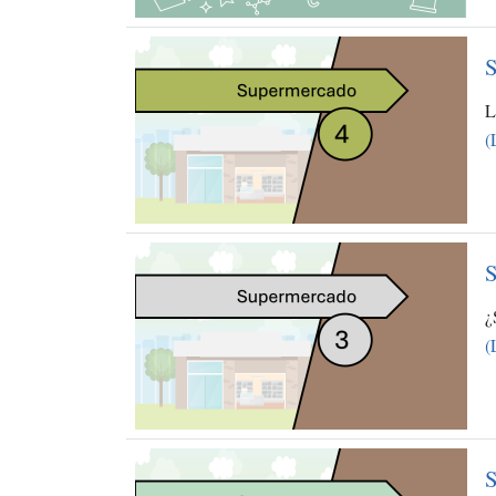
S
L
(
S
¿
(
S