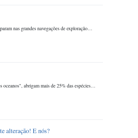
iciparam nas grandes navegações de exploração…
s dos oceanos", abrigam mais de 25% das espécies…
nte alteração! E nós?