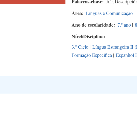
Palavras-chave
A1; Descripción
Área
Línguas e Comunicação
Ano de escolaridade
7.º ano
|
8
Nível/Disciplina
3.º Ciclo
|
Língua Estrangeira II 
Formação Específica
|
Espanhol I