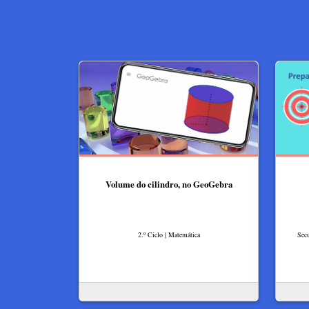
Volume do cilindro, no GeoGebra
2.º Ciclo | Matemática
Secu