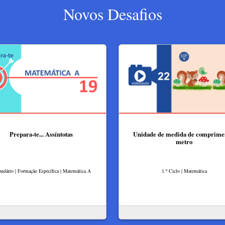
Novos Desafios
Prepara-te... Assíntotas
Unidade de medida de comprime
metro
ndário | Formação Específica | Matemática A
1.º Ciclo | Matemática