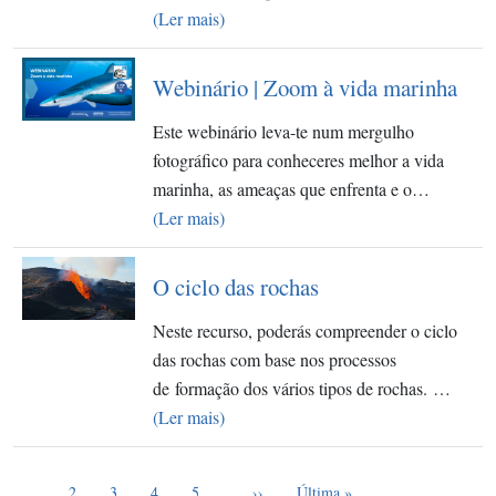
(Ler mais)
Webinário | Zoom à vida marinha
Este webinário leva-te num mergulho
fotográfico para conheceres melhor a vida
marinha, as ameaças que enfrenta e o…
(Ler mais)
O ciclo das rochas
Neste recurso, poderás compreender o ciclo
das rochas com base nos processos
de formação dos vários tipos de rochas. ​…
(Ler mais)
Página atual
Paginação
1
Page
Page
Page
Page
Próxima página
Última página
2
3
4
5
…
››
Última »