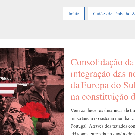
Início
Guiões de Trabalho 
Consolidação da
integração das 
da Europa do Sul
na constituição 
Vem conhecer as dinâmicas de tra
importância no sistema mundial e 
Portugal. Através dos tratados c
cidadania europeia no quadro de