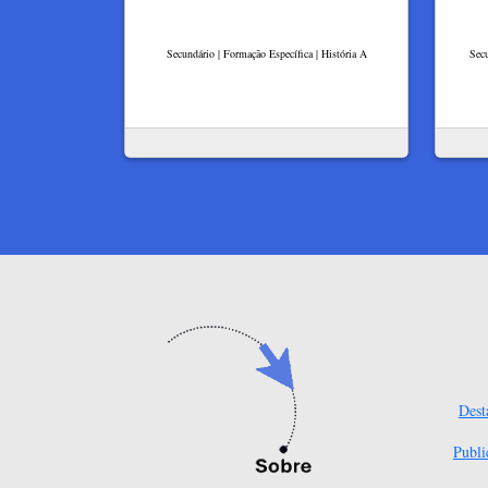
Secundário | Formação Específica | História A
Secu
Dest
Publi