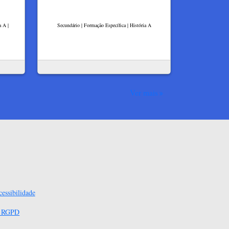
a A |
Secundário | Formação Específica | História A
Ver mais
essibilidade
s RGPD