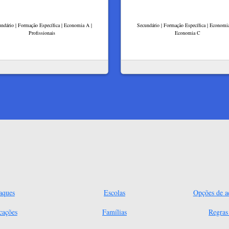
ndário | Formação Específica | Economia A |
Secundário | Formação Específica | Economi
Profissionais
Economia C
aques
Escolas
Opções de ac
cações
Famílias
Regra