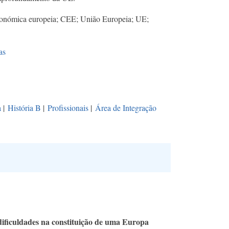
nómica europeia; CEE; União Europeia; UE;
as
a
|
História B
|
Profissionais
|
Área de Integração
ificuldades na constituição de uma Europa