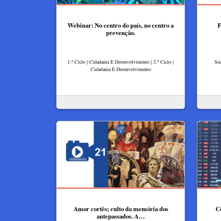
Webinar: No centro do país, no centro a
F
prevenção.
1.º Ciclo | Cidadania E Desenvolvimento | 2.º Ciclo |
Sec
Cidadania E Desenvolvimento
Amor cortês; culto da memória dos
Co
antepassados. A…