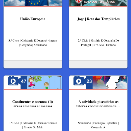
União Europeia
Jogo | Rota dos Templários
3.º Ciclo | Cidadania E Desenvolvimento
2.º Ciclo | História E Geografia De
| Geografia | Secundário
Portugal | 3.º Ciclo | História
Continentes e oceanos (1):
A atividade piscatória: os
áreas emersas e imersas
fatores condicionantes da…
1.º Ciclo | Cidadania E Desenvolvimento
Secundário | Formação Específica |
| Estudo Do Meio
Geografia A