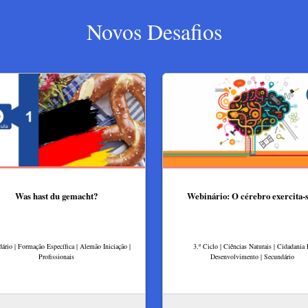
Novos Desafios
Was hast du gemacht?
Webinário: O cérebro exercita-
ário | Formação Específica | Alemão Iniciação |
3.º Ciclo | Ciências Naturais | Cidadania
Profissionais
Desenvolvimento | Secundário