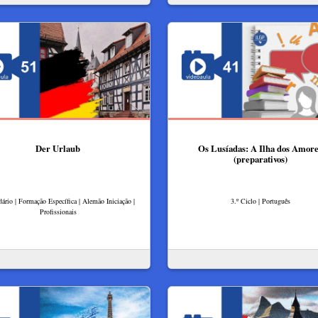
Der Urlaub
Os Lusíadas: A Ilha dos Amor
(preparativos)
ário | Formação Específica | Alemão Iniciação |
3.º Ciclo | Português
Profissionais