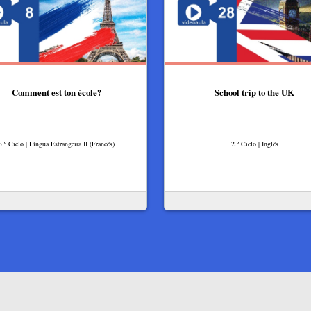
Comment est ton école?
School trip to the UK
3.º Ciclo | Língua Estrangeira II (Francês)
2.º Ciclo | Inglês