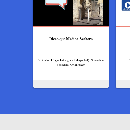
Dicen que Medina Azahara
3.º Ciclo | Língua Estrangeira II (Espanhol) | Secundário
| Espanhol Continuação