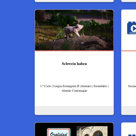
Schwein haben
3.º Ciclo | Língua Estrangeira II (Alemão) | Secundário |
Secund
Alemão Continuação