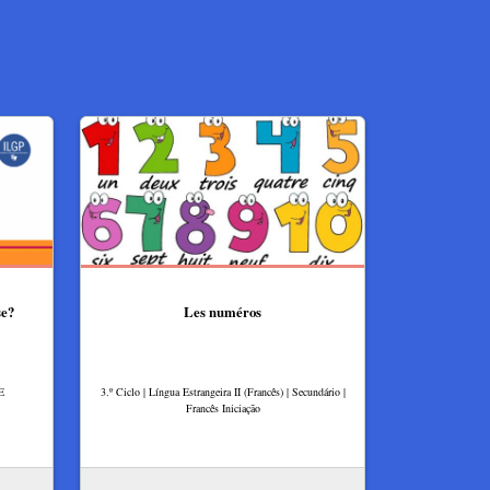
se?
Les numéros
 E
3.º Ciclo | Língua Estrangeira II (Francês) | Secundário |
Francês Iniciação