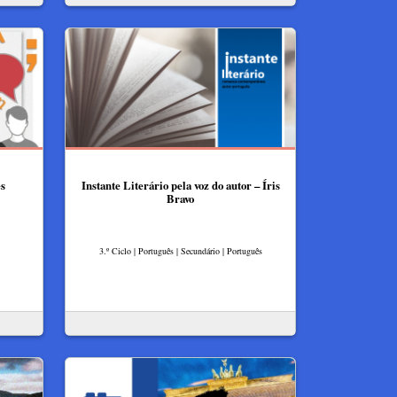
es
Instante Literário pela voz do autor – Íris
Bravo​
3.º Ciclo | Português | Secundário | Português