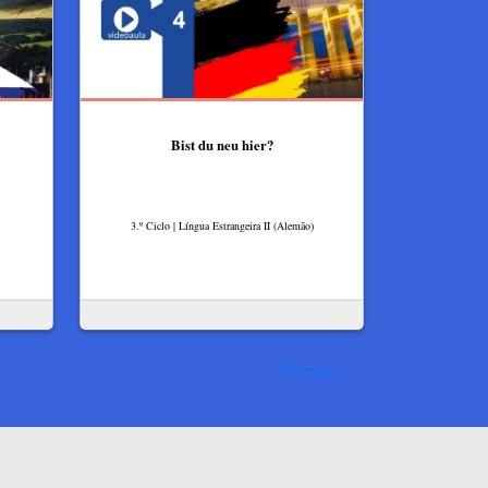
Bist du neu hier?
3.º Ciclo | Língua Estrangeira II (Alemão)
Ver mais