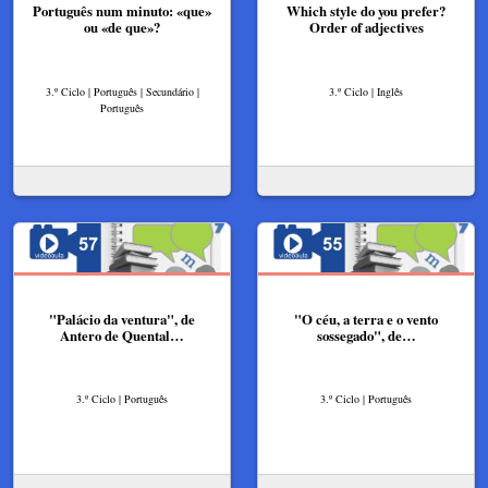
Português num minuto: «que»
Which style do you prefer?
ou «de que»?
Order of adjectives
3.º Ciclo | Português | Secundário |
3.º Ciclo | Inglês
Português
"Palácio da ventura", de
"O céu, a terra e o vento
Antero de Quental…
sossegado", de…
3.º Ciclo | Português
3.º Ciclo | Português