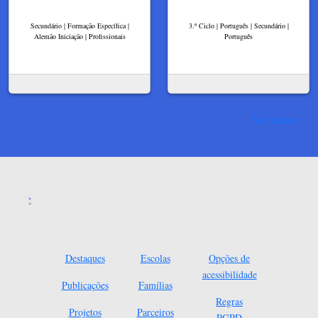
Secundário | Formação Específica |
3.º Ciclo | Português | Secundário |
Alemão Iniciação | Profissionais
Português
Ver mais
Destaques
Escolas
Opções de
acessibilidade
Publicações
Famílias
Regras
Projetos
Parceiros
RGPD