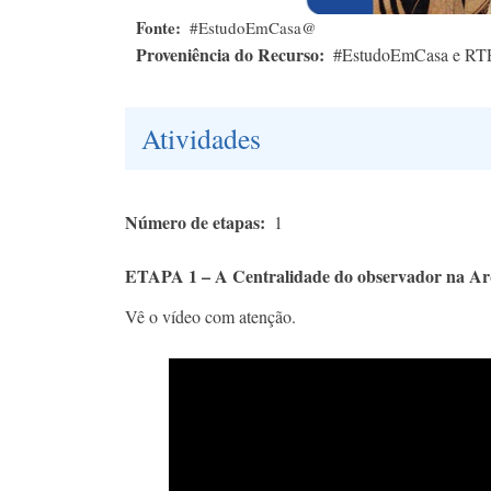
Fonte
#EstudoEmCasa@
Proveniência do Recurso
#EstudoEmCasa e RT
Atividades
Número de etapas
1
ETAPA 1 – A Centralidade do observador na Arq
Vê o vídeo com atenção.