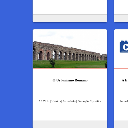
O Urbanismo Romano
A li
3.º Ciclo | História | Secundário | Formação Específica
Secundá