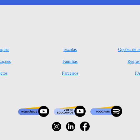
aques
Escolas
Opções de ac
cações
Famílias
Regra
jetos
Parceiros
FA