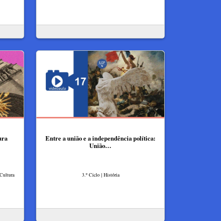
ura
Entre a união e a independência política:
União…
 Cultura
3.º Ciclo | História