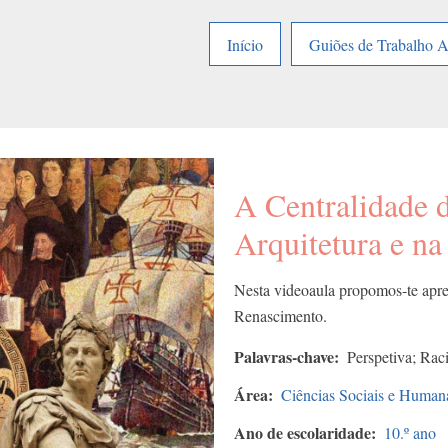
Início
Guiões de Trabalho 
A Centralidade 
Arquitetura e na
Nesta videoaula propomos-te aprend
Renascimento.
Palavras-chave
Perspetiva; Rac
Área
Ciências Sociais e Human
Ano de escolaridade
10.º ano