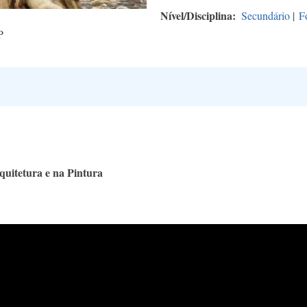
Nível/Disciplina
Secundário
|
F
P
uitetura e na Pintura