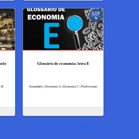
pelo
Glossário de economia: letra E
a B
Secundário | Economia A | Economia C | Profissionais
Ver mais