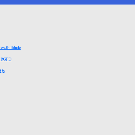
essibilidade
s RGPD
Qs