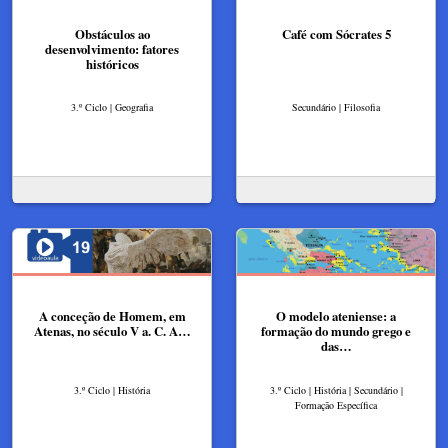
Obstáculos ao
Café com Sócrates 5
desenvolvimento: fatores
históricos
3.º Ciclo | Geografia
Secundário | Filosofia
A conceção de Homem, em
O modelo ateniense: a
Atenas, no século V a. C. A…
formação do mundo grego e
das…
3.º Ciclo | História
3.º Ciclo | História | Secundário |
Formação Específica