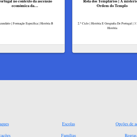
ortugal no contexto da ascensão
Rota dos Templários | A misteri
económica da…
Ordem do Templo
cundário | Formação Específica | História B
2.º Ciclo | História E Geografia De Portugal | 3.
História
aques
Escolas
Opções de ac
cações
Famílias
Regra