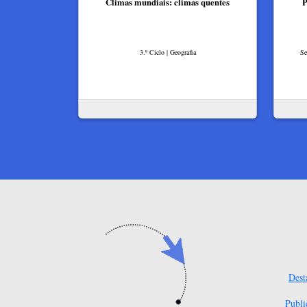
Climas mundiais: climas quentes
P
3.º Ciclo | Geografia
Se
Dest
Publi