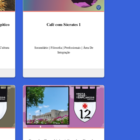
gótico
Café com Sócrates 1
 Cultura
Secundário | Filosofia | Profissionais | Área De
Integração