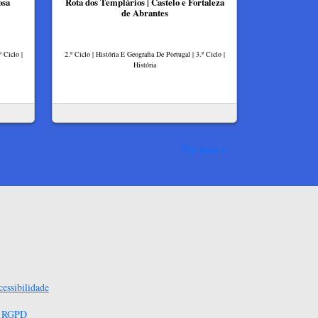
osa
Rota dos Templários | Castelo e Fortaleza
de Abrantes
º Ciclo |
2.º Ciclo | História E Geografia De Portugal | 3.º Ciclo |
História
Ver mais
essibilidade
s RGPD