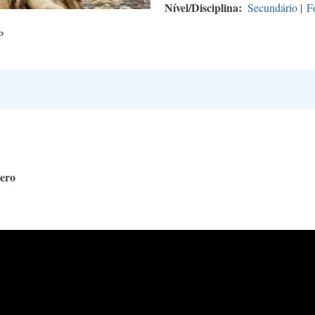
Nível/Disciplina
Secundário
|
F
P
ero