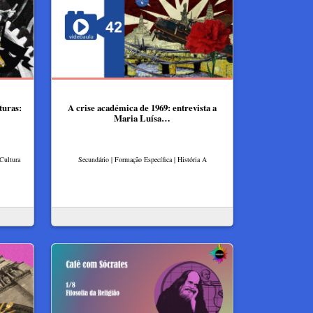
turas:
A crise académica de 1969: entrevista a
Maria Luísa…
 Cultura
Secundário | Formação Específica | História A