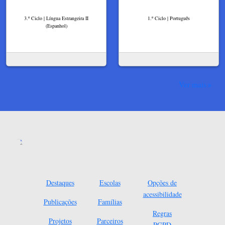
3.º Ciclo | Língua Estrangeira II
1.º Ciclo | Português
(Espanhol)
Ver mais
Destaques
Escolas
Opções de
acessibilidade
Publicações
Famílias
Regras
Projetos
Parceiros
RGPD