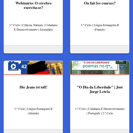
Webinário: O cérebro
On fait les courses?
exercita-se?
3.º Ciclo | Ciências Naturais | Cidadania
3.º Ciclo | Língua Estrangeira II
E Desenvolvimento | Secundário
(Francês)
Die Jeans ist toll!
"O Dia da Liberdade" | José
Jorge Letria
3.º Ciclo | Língua Estrangeira II
1.º Ciclo | Cidadania E Desenvolvimento
(Alemão)
| Português | 2.º Ciclo