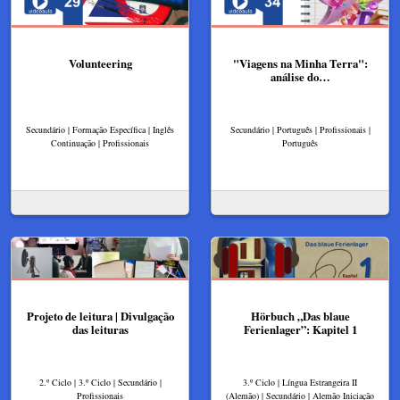
Volunteering
"Viagens na Minha Terra":
análise do…
Secundário | Formação Específica | Inglês
Secundário | Português | Profissionais |
Continuação | Profissionais
Português
Projeto de leitura | Divulgação
Hörbuch „Das blaue
das leituras
Ferienlager”: Kapitel 1
2.º Ciclo | 3.º Ciclo | Secundário |
3.º Ciclo | Língua Estrangeira II
Profissionais
(Alemão) | Secundário | Alemão Iniciação