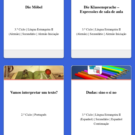
Die Möbel
Die Klassensprache –
Expressões de sala de aula
3.º Ciclo | Língua Estrangeira II
3.º Ciclo | Língua Estrangeira II
(Alemão) | Secundário | Alemão Iniciação
(Alemão) | Secundário | Alemão Iniciação
Vamos interpretar um texto?
Dudas: sino o si no
2.º Ciclo | Português
3.º Ciclo | Língua Estrangeira II
(Espanhol) | Secundário | Espanhol
Continuação