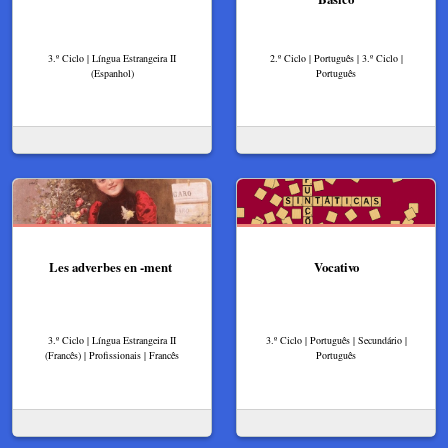
3.º Ciclo | Língua Estrangeira II
2.º Ciclo | Português | 3.º Ciclo |
(Espanhol)
Português
Les adverbes en -ment
Vocativo
3.º Ciclo | Língua Estrangeira II
3.º Ciclo | Português | Secundário |
(Francês) | Profissionais | Francês
Português