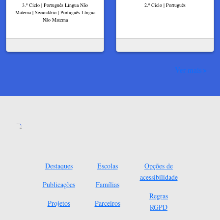
3.º Ciclo | Português Língua Não
2.º Ciclo | Português
Materna | Secundário | Português Língua
Não Materna
Ver mais
Destaques
Escolas
Opções de
acessibilidade
Publicações
Famílias
Regras
Projetos
Parceiros
RGPD