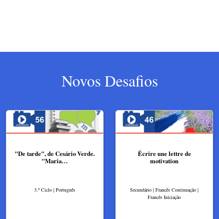
Novos Desafios
"De tarde", de Cesário Verde.
Écrire une lettre de
"Maria…
motivation
3.º Ciclo | Português
Secundário | Francês Continuação |
Francês Iniciação