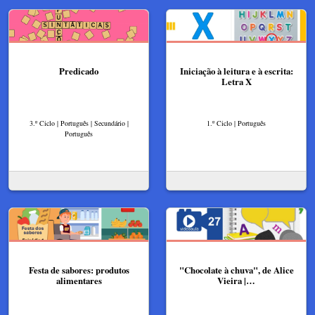
Predicado
Iniciação à leitura e à escrita:
Letra X
3.º Ciclo | Português | Secundário |
1.º Ciclo | Português
Português
Festa de sabores: produtos
"Chocolate à chuva", de Alice
alimentares
Vieira |…