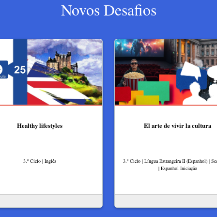
Novos Desafios
Healthy lifestyles
El arte de vivir la cultura
3.º Ciclo | Inglês
3.º Ciclo | Língua Estrangeira II (Espanhol) | Se
| Espanhol Iniciação