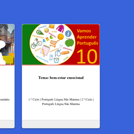
Tema: bem-estar emocional
cundário
1.º Ciclo | Português Língua Não Materna | 2.º Ciclo |
Português Língua Não Materna