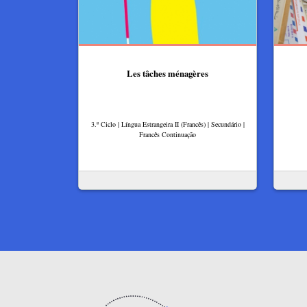
Les tâches ménagères
3.º Ciclo | Língua Estrangeira II (Francês) | Secundário |
Francês Continuação