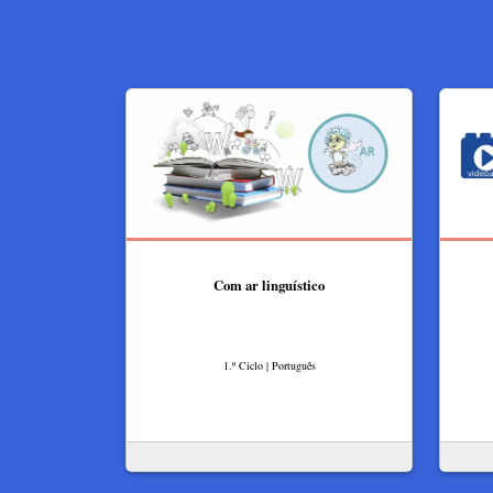
Com ar linguístico
1.º Ciclo | Português