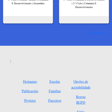
E Desenvolvimento | Secundário
| 2.º Ciclo | Cidadania E
Desenvolvimento
Ver mais
Destaques
Escolas
Opções de
acessibilidade
Publicações
Famílias
Regras
Projetos
Parceiros
RGPD
FAQs