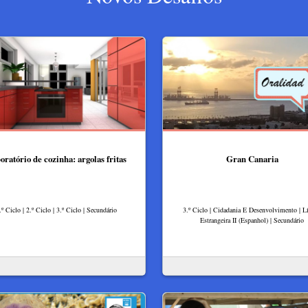
oratório de cozinha: argolas fritas
Gran Canaria
.º Ciclo | 2.º Ciclo | 3.º Ciclo | Secundário
3.º Ciclo | Cidadania E Desenvolvimento | L
Estrangeira II (Espanhol) | Secundário