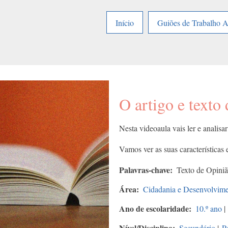
Início
Guiões de Trabalho 
O artigo e texto
Nesta videoaula vais ler e analisar
Vamos ver as suas características 
Palavras-chave
Texto de Opiniã
Área
Cidadania e Desenvolvim
Ano de escolaridade
10.º ano
|
Nível/Disciplina
Secundário
|
P