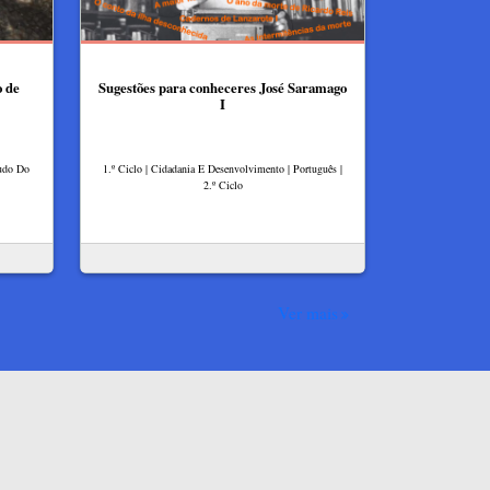
o de
Sugestões para conheceres José Saramago
I
tudo Do
1.º Ciclo | Cidadania E Desenvolvimento | Português |
2.º Ciclo
Ver mais