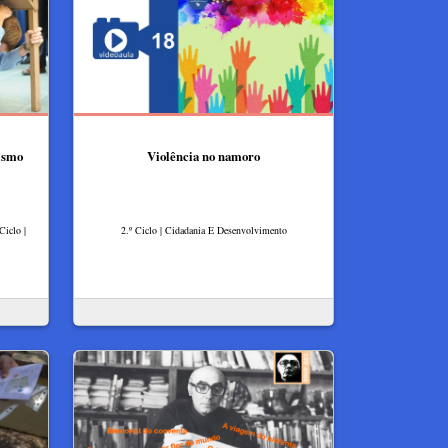
ismo
Violência no namoro
Ciclo |
2.º Ciclo | Cidadania E Desenvolvimento