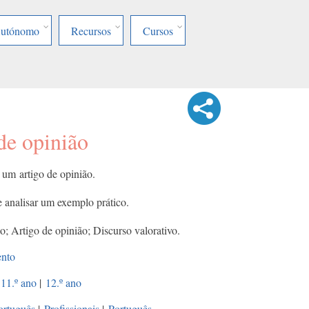
Autónomo
Recursos
Cursos
 de opinião
 um artigo de opinião. ​
e analisar um exemplo prático.
o; Artigo de opinião; Discurso valorativo.
ento
11.º ano
|
12.º ano
ortuguês
|
Profissionais
|
Português