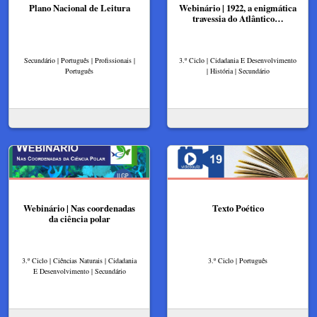
Plano Nacional de Leitura
Webinário | 1922, a enigmática
travessia do Atlântico…
Secundário | Português | Profissionais |
3.º Ciclo | Cidadania E Desenvolvimento
Português
| História | Secundário
Webinário | Nas coordenadas
Texto Poético
da ciência polar
3.º Ciclo | Ciências Naturais | Cidadania
3.º Ciclo | Português
E Desenvolvimento | Secundário