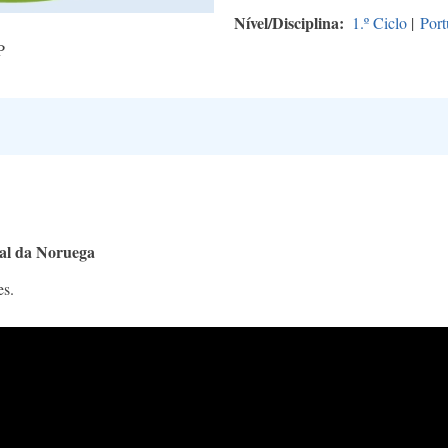
Nível/Disciplina
1.º Ciclo
|
Port
P
nal da Noruega
es.