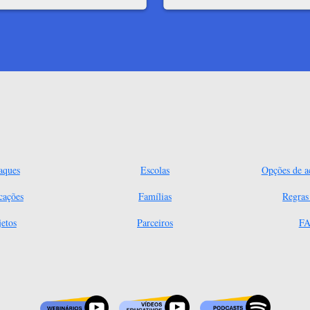
aques
Escolas
Opções de ac
cações
Famílias
Regra
jetos
Parceiros
FA