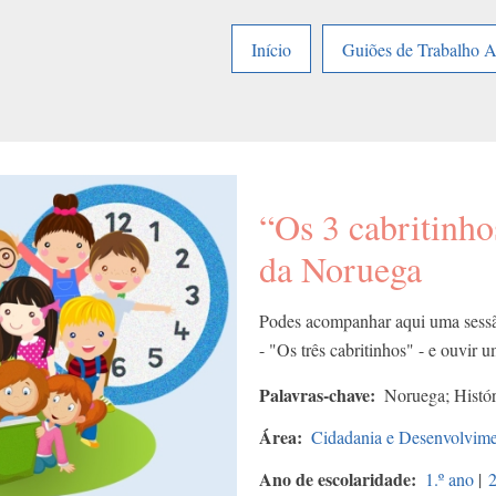
Início
Guiões de Trabalho 
“Os 3 cabritinhos
da Noruega
Podes acompanhar aqui uma sessão
- "Os três cabritinhos" - e ouvir 
Palavras-chave
Noruega; Histór
Área
Cidadania e Desenvolvim
Ano de escolaridade
1.º ano
|
2