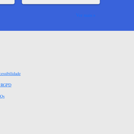
Ver mais
essibilidade
s RGPD
Qs