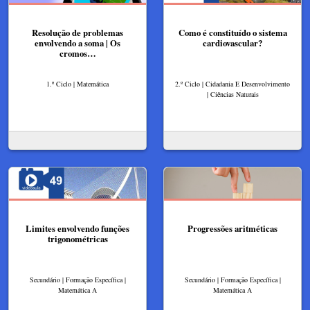
Resolução de problemas
Como é constituído o sistema
envolvendo a soma | Os
cardiovascular?
cromos…
1.º Ciclo | Matemática
2.º Ciclo | Cidadania E Desenvolvimento
| Ciências Naturais
Limites envolvendo funções
Progressões aritméticas
trigonométricas
Secundário | Formação Específica |
Secundário | Formação Específica |
Matemática A
Matemática A