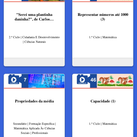
"Serei uma plantinha
Representar números até 1000
daninha?", de Carlos…
(3)
2.º Ciclo | Cidadania E Desenvolvimento
1.º Ciclo | Matemática
| Ciências Naturais
Propriedades da média
Capacidade (1)
Secundário | Formação Específica |
1.º Ciclo | Matemática
Matemática Aplicada Às Ciências
Sociais | Profissionais