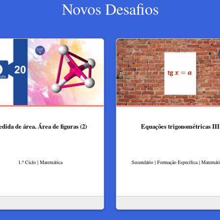
Novos Desafios
dida de área. Área de figuras (2)
Equações trigonométricas III
1.º Ciclo | Matemática
Secundário | Formação Específica | Matemát