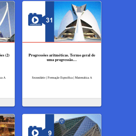
es (2)
Progressões aritméticas. Termo geral de
uma progressão…
ica A
Secundário | Formação Específica | Matemática A