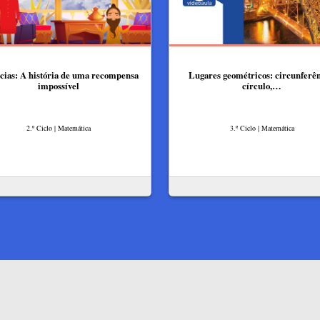
cias: A história de uma recompensa
Lugares geométricos: circunferên
impossível
círculo,…
2.º Ciclo | Matemática
3.º Ciclo | Matemática