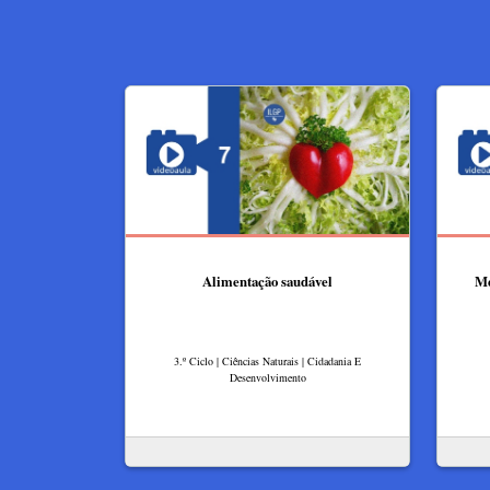
Alimentação saudável
Me
3.º Ciclo | Ciências Naturais | Cidadania E
Desenvolvimento