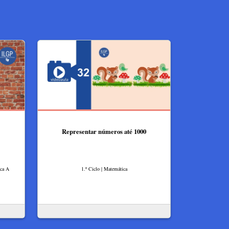
Representar números até 1000
ica A
1.º Ciclo | Matemática