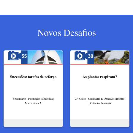
Novos Desafios
Sucessões: tarefas de reforço
As plantas respiram?​
Secundário | Formação Específica |
2.º Ciclo | Cidadania E Desenvolvimento
Matemática A
| Ciências Naturais