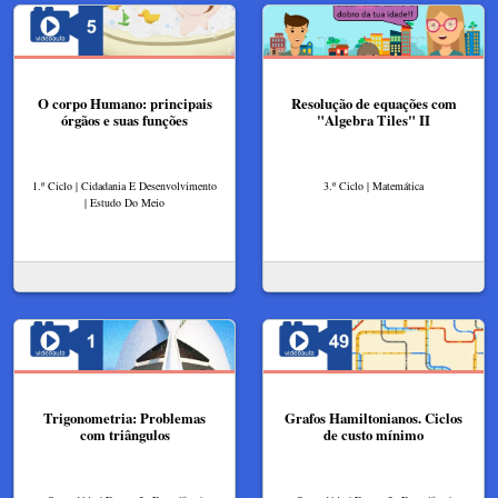
O corpo Humano: principais
Resolução de equações com
órgãos e suas funções
"Algebra Tiles" II​
1.º Ciclo | Cidadania E Desenvolvimento
3.º Ciclo | Matemática
| Estudo Do Meio
Trigonometria: Problemas
Grafos Hamiltonianos. Ciclos
com triângulos
de custo mínimo