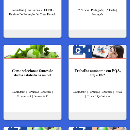
Secundário | Profissionais | UFCD -
2.º Ciclo | Português | 3.º Ciclo |
Unidade De Formação De Curta Duração
Português
Como selecionar fontes de
Trabalho autónomo em FQA,
dados estatísticos na net
FQ e FS?
Secundário | Formação Específica |
Secundário | Formação Específica | Física
Economia A | Economia C
| Física E Química A