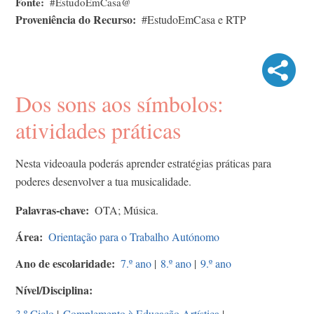
Fonte
#EstudoEmCasa@
Proveniência do Recurso
#EstudoEmCasa e RTP
Dos sons aos símbolos:
atividades práticas
Nesta videoaula poderás aprender estratégias práticas para
poderes desenvolver a tua musicalidade.
Palavras-chave
OTA; Música.
Área
Orientação para o Trabalho Autónomo
Ano de escolaridade
7.º ano
|
8.º ano
|
9.º ano
Nível/Disciplina
3.º Ciclo
|
Complemento à Educação Artística
|